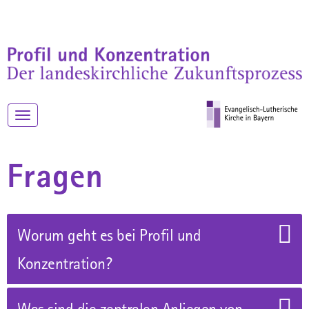
Toggle
navigation
Fragen
Worum geht es bei Profil und
Konzentration?
Was sind die zentralen Anliegen von